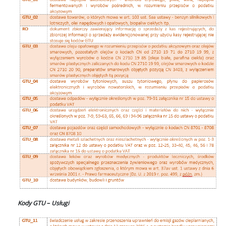
Kody GTU
–
Usługi