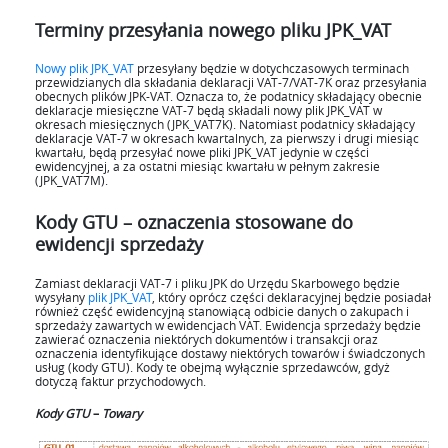
Terminy przesyłania nowego pliku JPK_VAT
Nowy plik JPK_VAT
przesyłany będzie w dotychczasowych terminach
przewidzianych dla składania deklaracji VAT-7/VAT-7K oraz przesyłania
obecnych plików JPK-VAT. Oznacza to, że podatnicy składający obecnie
deklaracje miesięczne VAT-7 będą składali nowy plik JPK­_VAT w
okresach miesięcznych (JPK_VAT7K). Natomiast podatnicy składający
deklaracje VAT-7 w okresach kwartalnych, za pierwszy i drugi miesiąc
kwartału, będą przesyłać nowe pliki JPK_VAT jedynie w części
ewidencyjnej, a za ostatni miesiąc kwartału w pełnym zakresie
(JPK_VAT7M).
Kody GTU – oznaczenia stosowane do
ewidencji sprzedaży
Zamiast deklaracji VAT-7 i pliku JPK do Urzędu Skarbowego będzie
wysyłany
plik JPK_VAT
, który oprócz części deklaracyjnej będzie posiadał
również część ewidencyjną stanowiącą odbicie danych o zakupach i
sprzedaży zawartych w ewidencjach VAT. Ewidencja sprzedaży będzie
zawierać oznaczenia niektórych dokumentów i transakcji oraz
oznaczenia identyfikujące dostawy niektórych towarów i świadczonych
usług (kody GTU). Kody te obejmą wyłącznie sprzedawców, gdyż
dotyczą faktur przychodowych.
Kody GTU
–
Towary