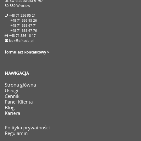
ul. Świeradowska 51/57
50-559 Wrocław
+48 71 336 95 21
+48 71 336 95 26
+48 71 338 67 71
+48 71 338 67 76
+48 71 336 18 17
bok@afkcob.pl
formularz kontaktowy >
NAWIGACJA
Strona główna
Usługi
Cennik
Panel Klienta
Blog
Kariera
Polityka prywatności
Regulamin