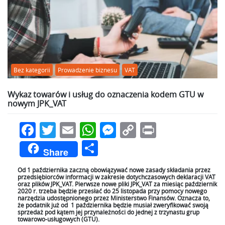
Bez kategorii
Prowadzenie biznesu
VAT
Wykaz towarów i usług do oznaczenia kodem GTU w
nowym JPK_VAT
Facebook
Twitter
Email
WhatsApp
Messenger
Copy
Print
Link
Podziel
Share
się
Od 1 października zaczną obowiązywać nowe zasady składania przez
przedsiębiorców informacji w zakresie dotychczasowych deklaracji VAT
oraz plików JPK_VAT. Pierwsze nowe pliki JPK_VAT za miesiąc październik
2020 r. trzeba będzie przesłać do 25 listopada przy pomocy nowego
narzędzia udostępnionego przez Ministerstwo Finansów. Oznacza to,
że podatnik już od 1 października będzie musiał zweryfikować swoją
sprzedaż pod kątem jej przynależności do jednej z trzynastu grup
towarowo-usługowych (GTU).