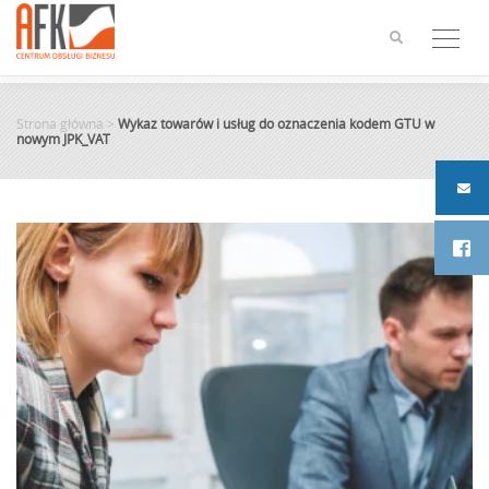
Skip
to
content
Strona główna
>
Wykaz towarów i usług do oznaczenia kodem GTU w
nowym JPK_VAT