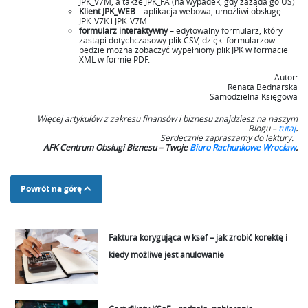
JPK_V7M, a także JPK_FA (na wypadek, gdy zażąda go US)
Klient JPK_WEB
– aplikacja webowa, umożliwi obsługę
JPK_V7K i JPK_V7M
formularz interaktywny
– edytowalny formularz, który
zastąpi dotychczasowy plik CSV, dzięki formularzowi
będzie można zobaczyć wypełniony plik JPK w formacie
XML w formie PDF.
Autor:
Renata Bednarska
Samodzielna Księgowa
Więcej artykułów z zakresu finansów i biznesu znajdziesz na naszym
Blogu –
tutaj
.
Serdecznie zapraszamy do lektury.
AFK Centrum Obsługi Biznesu – Twoje
Biuro Rachunkowe Wrocław
.
Powrót na górę
Faktura korygująca w ksef – jak zrobić korektę i
kiedy możliwe jest anulowanie