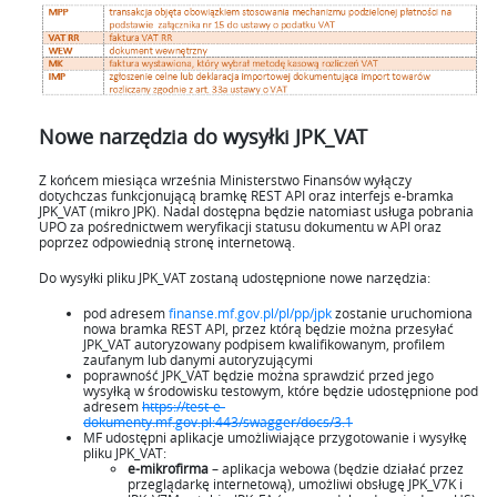
Nowe narzędzia do wysyłki JPK_VAT
Z końcem miesiąca września Ministerstwo Finansów wyłączy
dotychczas funkcjonującą bramkę REST API oraz interfejs e-bramka
JPK_VAT (mikro JPK). Nadal dostępna będzie natomiast usługa pobrania
UPO za pośrednictwem weryfikacji statusu dokumentu w API oraz
poprzez odpowiednią stronę internetową.
Do wysyłki pliku JPK_VAT zostaną udostępnione nowe narzędzia:
pod adresem
finanse.mf.gov.pl/pl/pp/jpk
zostanie uruchomiona
nowa bramka REST API, przez którą będzie można przesyłać
JPK_VAT autoryzowany podpisem kwalifikowanym, profilem
zaufanym lub danymi autoryzującymi
poprawność JPK_VAT będzie można sprawdzić przed jego
wysyłką w środowisku testowym, które będzie udostępnione pod
adresem
https://test-e-
dokumenty.mf.gov.pl:443/swagger/docs/3.1
MF udostępni aplikacje umożliwiające przygotowanie i wysyłkę
pliku JPK_VAT:
e-mikrofirma
– aplikacja webowa (będzie działać przez
przeglądarkę internetową), umożliwi obsługę JPK_V7K i