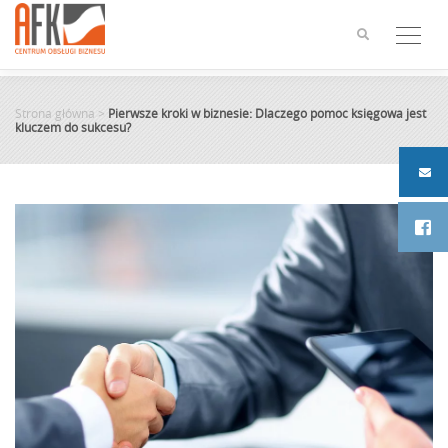
Skip
to
content
Strona główna
>
Pierwsze kroki w biznesie: Dlaczego pomoc księgowa jest
kluczem do sukcesu?