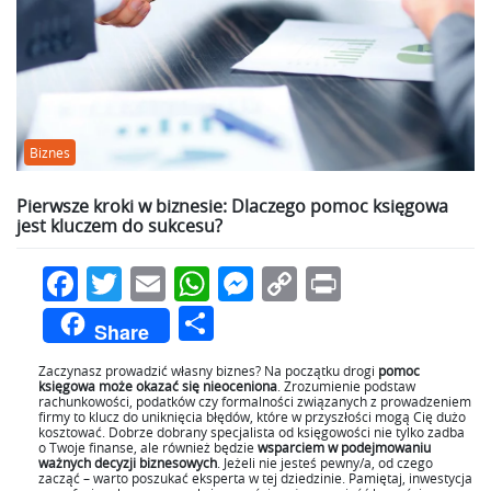
Biznes
Pierwsze kroki w biznesie: Dlaczego pomoc księgowa
jest kluczem do sukcesu?
Facebook
Twitter
Email
WhatsApp
Messenger
Copy
Print
Link
Podziel
Share
się
​​​​​​Zaczynasz prowadzić własny biznes? Na początku drogi
pomoc
księgowa może okazać się nieoceniona
. Zrozumienie podstaw
rachunkowości, podatków czy formalności związanych z prowadzeniem
firmy to klucz do uniknięcia błędów, które w przyszłości mogą Cię dużo
kosztować. Dobrze dobrany specjalista od księgowości nie tylko zadba
o Twoje finanse, ale również będzie
wsparciem w podejmowaniu
ważnych decyzji biznesowych
. Jeżeli nie jesteś pewny/a, od czego
zacząć – warto poszukać eksperta w tej dziedzinie. Pamiętaj, inwestycja