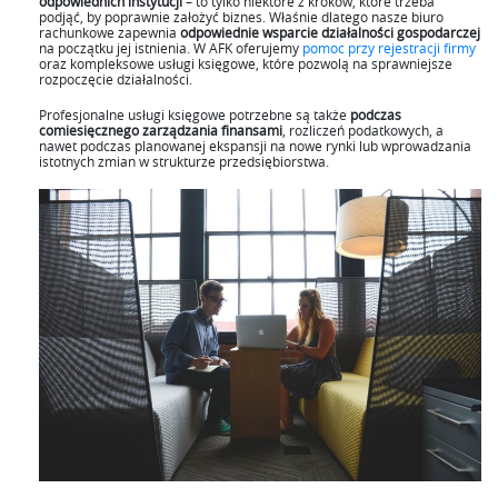
odpowiednich instytucji
– to tylko niektóre z kroków, które trzeba
podjąć, by poprawnie założyć biznes. Właśnie dlatego nasze biuro
rachunkowe zapewnia
odpowiednie wsparcie działalności gospodarczej
na początku jej istnienia. W AFK oferujemy
pomoc przy rejestracji firmy
oraz kompleksowe usługi księgowe, które pozwolą na sprawniejsze
rozpoczęcie działalności.
Profesjonalne usługi księgowe potrzebne są także
podczas
comiesięcznego zarządzania finansami
, rozliczeń podatkowych, a
nawet podczas planowanej ekspansji na nowe rynki lub wprowadzania
istotnych zmian w strukturze przedsiębiorstwa.