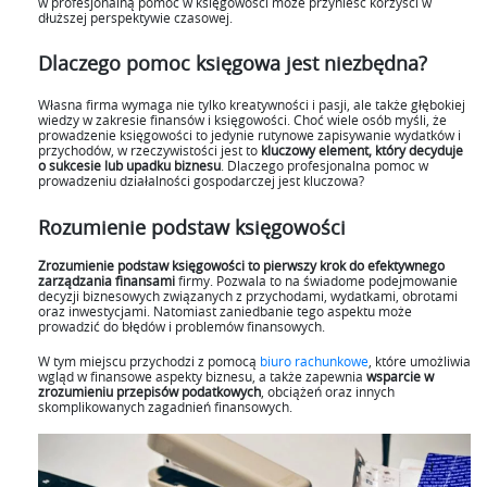
w profesjonalną pomoc w księgowości może przynieść korzyści w
dłuższej perspektywie czasowej.
Dlaczego pomoc księgowa jest niezbędna?
Własna firma wymaga nie tylko kreatywności i pasji, ale także głębokiej
wiedzy w zakresie finansów i księgowości. Choć wiele osób myśli, że
prowadzenie księgowości to jedynie rutynowe zapisywanie wydatków i
przychodów, w rzeczywistości jest to
kluczowy element, który decyduje
o sukcesie lub upadku biznesu
. Dlaczego profesjonalna pomoc w
prowadzeniu działalności gospodarczej jest kluczowa?
Rozumienie podstaw księgowości
Zrozumienie podstaw księgowości to pierwszy krok do efektywnego
zarządzania finansami
firmy. Pozwala to na świadome podejmowanie
decyzji biznesowych związanych z przychodami, wydatkami, obrotami
oraz inwestycjami. Natomiast zaniedbanie tego aspektu może
prowadzić do błędów i problemów finansowych.
W tym miejscu przychodzi z pomocą
biuro rachunkowe
, które umożliwia
wgląd w finansowe aspekty biznesu, a także zapewnia
wsparcie w
zrozumieniu przepisów podatkowych
, obciążeń oraz innych
skomplikowanych zagadnień finansowych.