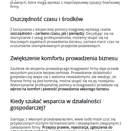
prawnych, które mogą wynikać z nieprzepisowej sytuacji finansowej
firmy.
Oszczędność czasu i środków
Z korzystania z eksperckiej pomocy księgowej wynikają realne
oszczędności – zarówno czasu, jak i pieniędzy
. Decydując się na
skorzystanie z usług profesjonalistów, możemy skupić się na
kluczowych aspektach prowadzenia biznesu, zamiast tracić czas na
zrozumienie skomplikowanych przepisów podatkowych.
Zwiększenie komfortu prowadzenia biznesu
Zaufanie do eksperta prowadzącego księgowość firmy daje przede
wszystkim poczucie bezpieczeństwa. Prowadzenie działalności
gospodarczej wiąże się z wieloma niewiadomymi, ale wiedząc, że
finanse firmy są pod kontrolą, można skupić się na jej rozwijaniu.
Wykorzystanie profesjonalnej pomocy w księgowości przekłada się
wprost na komfort i pewność prowadzenia własnego biznesu
.
Kiedy szukać wsparcia w działalności
gospodarczej?
Startując z własnym przedsięwzięciem, wiele osób może czuć się
przytłoczonych licznymi formalnościami i obowiązkami związanymi z
zakładaniem firmy.
Przepisy prawne, rejestracja, zgłoszenia do