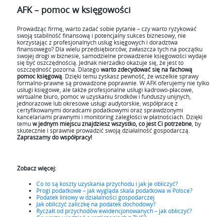
AFK – pomoc w księgowości
Prowadząc firmę, warto zadać sobie pytanie – czy warto ryzykować
swoją stabilność finansową i potencjalny sukces biznesowy, nie
korzystając z profesjonalnych usług księgowych i doradztwa
finansowego? Dla wielu przedsiębiorców, zwłaszcza tych na początku
swojej drogi w biznesie, samodzielne prowadzenie księgowości wydaje
się być oszczędnością. Jednak nierzadko okazuje się, że jest to
oszczędność pozorna. Dlatego
warto zdecydować się na fachową
pomoc księgową
. Dzięki temu zyskasz pewność, że wszelkie sprawy
formalno-prawne są prowadzone poprawnie. W AFK oferujemy nie tylko
usługi księgowe, ale także profesjonalne usługi kadrowo-płacowe,
wirtualne biuro, pomoc w uzyskaniu środków i funduszy unijnych,
jednorazowe lub okresowe usługi audytorskie, współpracę z
certyfikowanymi doradcami podatkowymi oraz sprawdzonymi
kancelariami prawnymi i monitoring zaległości w płatnościach. Dzięki
temu
w jednym miejscu znajdziesz wszystko, co jest Ci potrzebne
, by
skutecznie i sprawnie prowadzić swoją działalność gospodarczą.
Zapraszamy do współpracy!
Zobacz więcej:
Co to są koszty uzyskania przychodu i jak je obliczyć?
Progi podatkowe – jak wygląda skala podatkowa w Polsce?
Podatek liniowy w działalności gospodarczej
Jak obliczyć zaliczkę na podatek dochodowy?
Ryczałt od przychodów ewidencjonowanych – jak obliczyć?